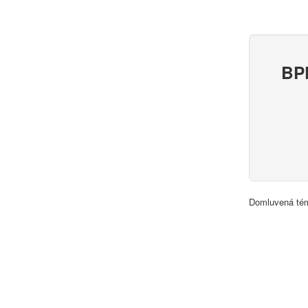
BPD
Domluvená tém